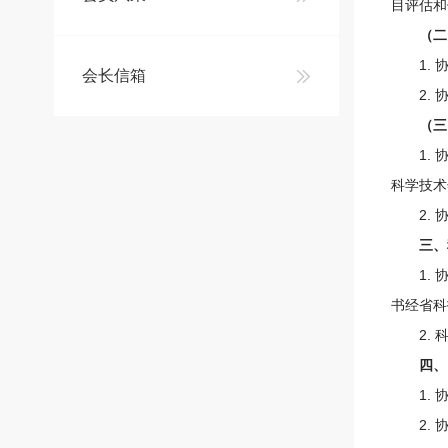
目评估和
（二
1. 协
会长信箱
2. 协
（三
1. 协
科学技术
2. 协
三、
1. 协
书经省科
2. 科
四、
1. 协
2. 协