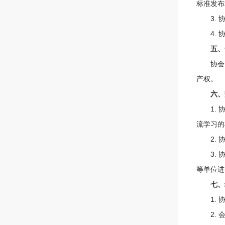
标准发布
3. 协
4. 协
五、
协会与
产权。
六、
1. 协
流学习的
2. 协
3. 协
等单位进
七、
1. 协
2. 会