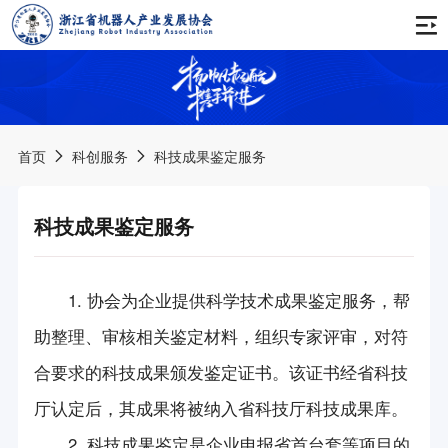
首页
关于协会
首页
科创服务
科技成果鉴定服务
协会简介
通知公告
科技成果鉴定服务
协会章程
会议公告
新闻动态
会费管理办法
活动公告
1. 协会为企业提供科学技术成果鉴定服务，帮
协会动态
会员之家
协会领导
培训公告
助整理、审核相关鉴定材料，组织专家评审，对符
行业资讯
服务手册
组织架构
合要求的科技成果颁发鉴定证书。该证书经省科技
品牌活动
其他公告
会员名录
产业推进委员会
厅认定后，其成果将被纳入省科技厅科技成果库。
西湖论坛
科创服务
2. 科技成果鉴定是企业申报省首台套等项目的