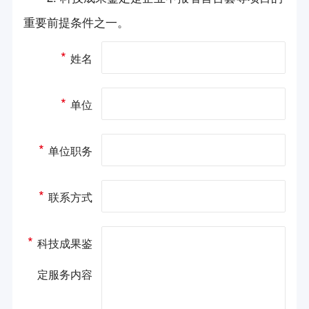
会员简介
第一届中国（杭州）国际机器人西湖论坛
新产品/新技术展示
重要前提条件之一。
创新平台
会员风采
第二届中国（杭州）国际机器人西湖论坛
项目平台申报咨询
*
姓名
长三角机器人与智能制造合作组织
会长信箱
展会信息
第三届中国（杭州）国际机器人西湖论坛
科技成果鉴定服务
国际机器人组织联盟
第四届中国（杭州）国际机器人西湖论坛
*
单位
政策法规
团体标准咨询服务
杭州市知识产权保护中心
第五届中国（杭州）国际机器人西湖论坛
政策要闻
专利咨询服务
*
加入我们
《机器人技术与应用》杂志
单位职务
第六届中国（杭州）国际机器人西湖论坛
法律法规
入会申请
立德机器人平台
2024年中国（杭州）国际机器人西湖论坛
*
联系方式
联系我们
浙江省标准化研究院
机器人竞赛
*
方圆检测集团
科技成果鉴
会员活动
定服务内容
科技志愿服务队