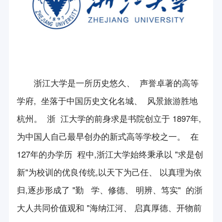
会员简介
第一届中国（杭州）国际机器人西湖论坛
新产品/新技术展示
创新平台
会员风采
第二届中国（杭州）国际机器人西湖论坛
项目平台申报咨询
长三角机器人与智能制造合作组织
会长信箱
展会信息
第三届中国（杭州）国际机器人西湖论坛
科技成果鉴定服务
国际机器人组织联盟
第四届中国（杭州）国际机器人西湖论坛
政策法规
团体标准咨询服务
浙江大学是一所历史悠久、 声誉卓著的高等
杭州市知识产权保护中心
第五届中国（杭州）国际机器人西湖论坛
学府, 坐落于中国历史文化名城、 风景旅游胜地
政策要闻
专利咨询服务
加入我们
《机器人技术与应用》杂志
第六届中国（杭州）国际机器人西湖论坛
杭州。 浙 江大学的前身求是书院创立于 1897年,
法律法规
入会申请
立德机器人平台
为中国人自己最早创办的新式高等学校之一。 在
2024年中国（杭州）国际机器人西湖论坛
联系我们
浙江省标准化研究院
127年的办学历 程中,浙江大学始终秉承以 "求是创
机器人竞赛
新"为校训的优良传统,以天下为己任、 以真理为依
方圆检测集团
会员活动
归,逐步形成了 "勤 学、修德、 明辨、笃实" 的浙
科技志愿服务队
大人共同价值观和 "海纳江河、 启真厚德、开物前