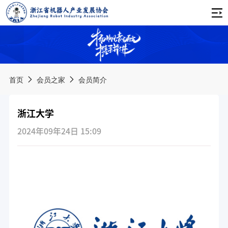
首页
关于协会
首页
会员之家
会员简介
协会简介
通知公告
浙江大学
协会章程
会议公告
新闻动态
2024年09年24日 15:09
会费管理办法
活动公告
协会动态
会员之家
协会领导
培训公告
行业资讯
服务手册
组织架构
品牌活动
其他公告
会员名录
产业推进委员会
西湖论坛
科创服务